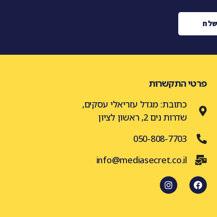
לח
פרטי התקשרות
כתובת: מגדל עזריאלי עסקים,
שדרות נים 2, ראשון לציון
050-808-7703
info@mediasecret.co.il